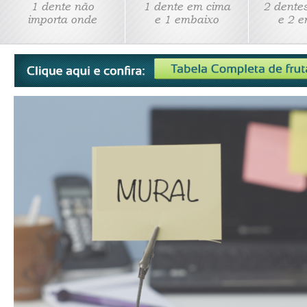
1 dente não
1 dente em cima
2 dente
importa onde
e 1 embaixo
e 2 