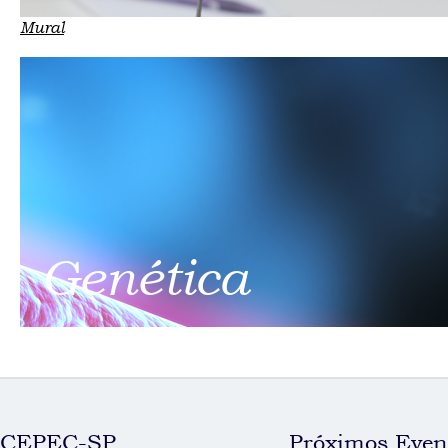
Mural
Genética
CEPEC-SP
Próximos Even